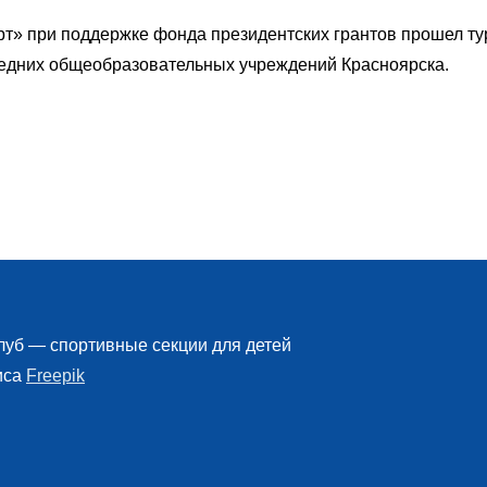
рт» при поддержке фонда президентских грантов прошел ту
редних общеобразовательных учреждений Красноярска.
луб
— спортивные секции для детей
иса
Freepik